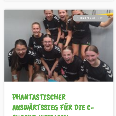
C-JUGEND-WEIBLICH
PHANTASTISCHER
AUSWÄRTSSIEG FÜR DIE C-