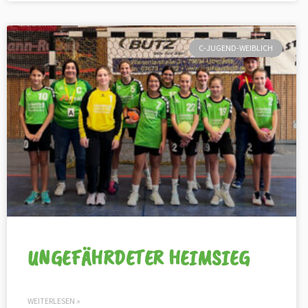
C-JUGEND-WEIBLICH
UNGEFÄHRDETER HEIMSIEG
WEITERLESEN »