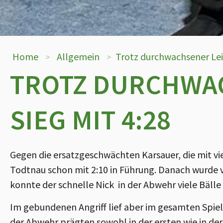
Home
Allgemein
Trotz durchwachsener Leis
>
>
TROTZ DURCHWA
SIEG MIT 4:28
Gegen die ersatzgeschwächten Karsauer, die mit vie
Todtnau schon mit 2:10 in Führung. Danach wurde v
konnte der schnelle Nick in der Abwehr viele Bäl
Im gebundenen Angriff lief aber im gesamten Spie
der Abwehr prägten sowohl in der ersten wie in der