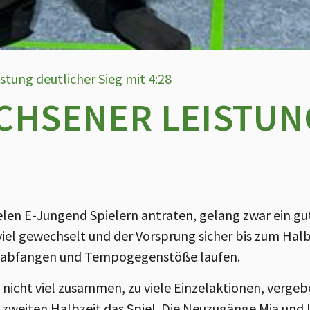
tung deutlicher Sieg mit 4:28
CHSENER LEISTUN
len E-Jungend Spielern antraten, gelang zwar ein gute
iel gewechselt und der Vorsprung sicher bis zum Halb
le abfangen und Tempogegenstöße laufen.
l nicht viel zusammen, zu viele Einzelaktionen, verg
 zweiten Halbzeit das Spiel. Die Neuzugänge Mia und I