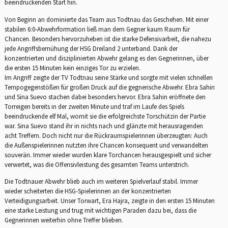
beeindruckenden Start hin.
Von Beginn an dominierte das Team aus Todtnau das Geschehen. Mit einer
stabilen 6:0-Abwehrformation ließ man dem Gegner kaum Raum für
Chancen. Besonders hervorzuheben ist die starke Defensivarbeit, die nahezu
jede Angriffsbemühung der HSG Dreiland 2 unterband. Dank der
konzentrierten und disziplinierten Abwehr gelang es den Gegnerinnen, über
die ersten 15 Minuten kein einziges Tor zu erzielen.
Im Angriff zeigte der TV Todtnau seine Stärke und sorgte mit vielen schnellen
Tempogegenstößen für großen Druck auf die gegnerische Abwehr. Ebra Sahin
und Sina Suevo stachen dabei besonders hervor. Ebra Sahin eröffnete den
Torreigen bereits in der zweiten Minute und traf im Laufe des Spiels
beeindruckende elf Mal, womit sie die erfolgreichste Torschützin der Partie
war. Sina Suevo stand ihr in nichts nach und glänzte mit herausragenden
acht Treffern. Doch nicht nur die Rückraumspielerinnen überzeugten: Auch
die Außenspielerinnen nutzten ihre Chancen konsequent und verwandelten
souverän. Immer wieder wurden klare Torchancen herausgespielt und sicher
verwertet, was die Offensivleistung des gesamten Teams unterstrich.
Die Todtnauer Abwehr blieb auch im weiteren Spielverlauf stabil. Immer
wieder scheiterten die HSG-Spielerinnen an der konzentrierten
Verteidigungsarbeit. Unser Torwart, Era Hajra, zeigte in den ersten 15 Minuten
eine starke Leistung und trug mit wichtigen Paraden dazu bei, dass die
Gegnerinnen weiterhin ohne Treffer blieben.