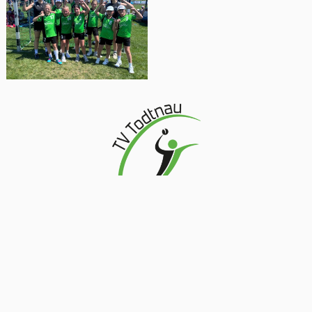
UNSERE "HANDBALL-APP"
Für Android
Für Apple
Datenschutz
Impressum